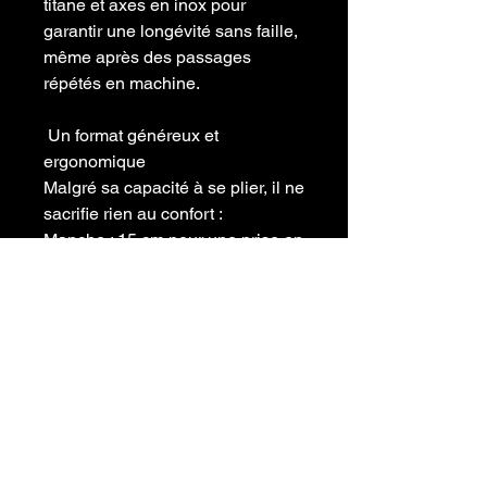
titane et axes en inox pour
garantir une longévité sans faille,
même après des passages
répétés en machine.
​ Un format généreux et
ergonomique
​Malgré sa capacité à se plier, il ne
sacrifie rien au confort :
​Manche : 15 cm pour une prise en
main stable et sécurisante.
​Tranchant : 13,5 cm, une longueur
réelle pour travailler les légumes,
les viandes ou les poissons avec
précision.
​L'engagement Tabikiri : Un
couteau technique, durable et
sain, proposé à un prix contenu
grâce à une conception